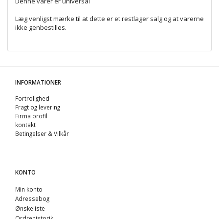
Denne varer er universal
Læg venligst mærke til at dette er et restlager salg og at varerne
ikke genbestilles.
INFORMATIONER
Fortrolighed
Fragt og levering
Firma profil
kontakt
Betingelser & Vilkår
KONTO
Min konto
Adressebog
Ønskeliste
Ordrehistorik