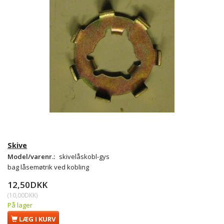
Skive
Model/varenr.:
skivelåskobl-gys
bag låsemøtrik ved kobling
12,50DKK
(
10,00DKK
)
På lager
LÆG I KURV