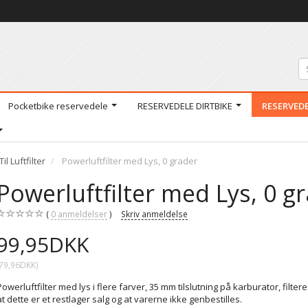
Pocketbike reservedele
RESERVEDELE DIRTBIKE
RESERVED
Til Luftfilter
Powerluftfilter med Lys, 0 grader
Powerluftfilter med Lys, 0 g
0
anmeldelser
Skriv anmeldelse
99,95DKK
79,96DKK
)
Powerluftfilter med lys i flere farver, 35 mm tilslutning på karburator, filter
at dette er et restlager salg og at varerne ikke genbestilles.