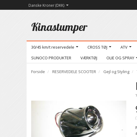
Danske Kroner (DKK)
Kinastumper
30/45 km/t reservedele
CROSS TØJ
ATV
SUNOCO PRODUKTER
VÆRKTØJ
OLIE OG SPRAY
Forside
RESERVEDELE SCOOTER
Gejl og Styling
(