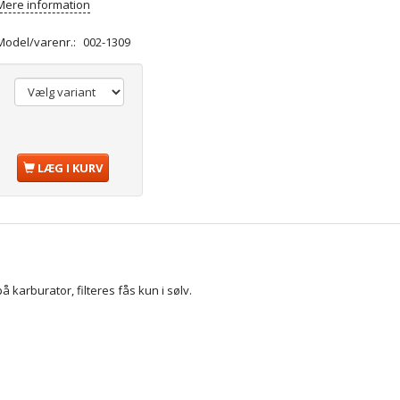
Mere information
Model/varenr.:
002-1309
LÆG I KURV
på karburator, filteres fås kun i sølv.