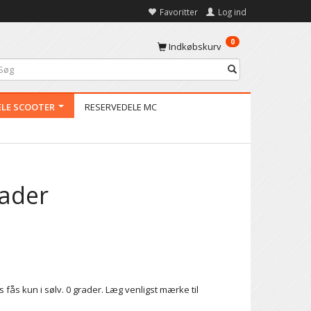
Favoritter
Log ind
0
Indkøbskurv
ELE SCOOTER
RESERVEDELE MC
rader
es fås kun i sølv. 0 grader. Læg venligst mærke til