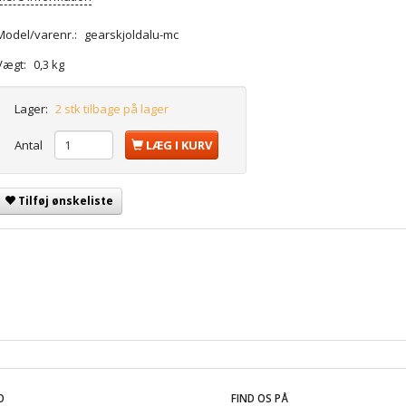
Model/varenr.:
gearskjoldalu-mc
Vægt:
0,3 kg
Lager:
2 stk tilbage på lager
Antal
LÆG I KURV
Tilføj ønskeliste
O
FIND OS PÅ