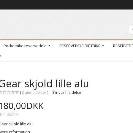
Pocketbike reservedele
RESERVEDELE DIRTBIKE
RESERVED
Gear skjold lille alu
0
anmeldelser
Skriv anmeldelse
180,00DKK
144,00DKK
)
Gear skjold lille alu
Mere information