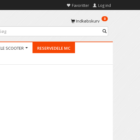
Favoritter
Log ind
0
Indkøbskurv
ELE SCOOTER
RESERVEDELE MC