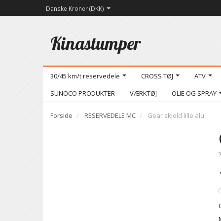
Danske Kroner (DKK)
Kinastumper
30/45 km/t reservedele
CROSS TØJ
ATV
SUNOCO PRODUKTER
VÆRKTØJ
OLIE OG SPRAY
Forside
RESERVEDELE MC
Gear skjold lille alu
(