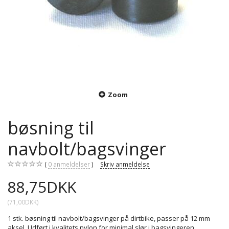
Zoom
bøsning til
navbolt/bagsvinger
0
anmeldelser
Skriv anmeldelse
88,75DKK
(
71,00DKK
)
1 stk. bøsning til navbolt/bagsvinger på dirtbike, passer på 12 mm
aksel. Udført i kvalitets nylon for minimal slør i bagsvingeren