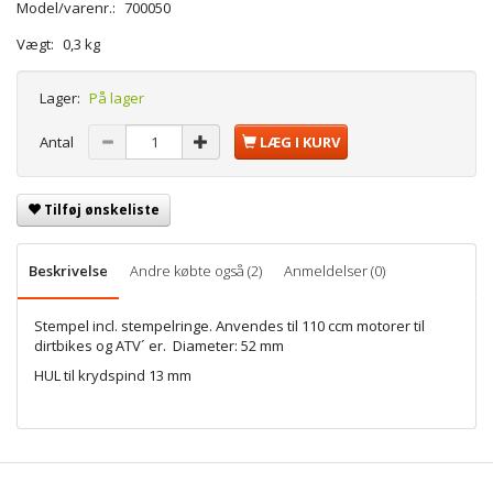
Model/varenr.:
700050
Vægt:
0,3 kg
Lager:
På lager
Antal
LÆG I KURV
Tilføj ønskeliste
Beskrivelse
Andre købte også (2)
Anmeldelser (0)
Stempel incl. stempelringe. Anvendes til 110 ccm motorer til
dirtbikes og ATV´ er. Diameter: 52 mm
HUL til krydspind 13 mm