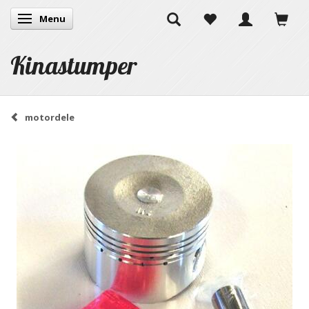
Menu
Skifte navigation
Kinastumper
motordele