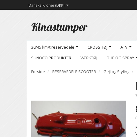
Danske Kroner (DKK)
Kinastumper
30/45 km/t reservedele
CROSS TØJ
ATV
SUNOCO PRODUKTER
VÆRKTØJ
OLIE OG SPRAY
Forside
RESERVEDELE SCOOTER
Gejl og Styling
(