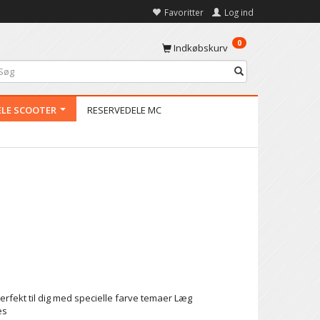
Favoritter
Log ind
0
Indkøbskurv
ELE SCOOTER
RESERVEDELE MC
perfekt til dig med specielle farve temaer Læg
es