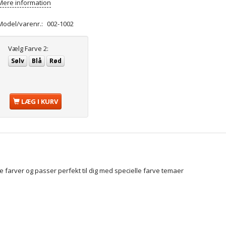
Mere information
Model/varenr.:
002-1002
Vælg
Farve 2:
Sølv
Blå
Rød
LÆG I KURV
te farver og passer perfekt til dig med specielle farve temaer