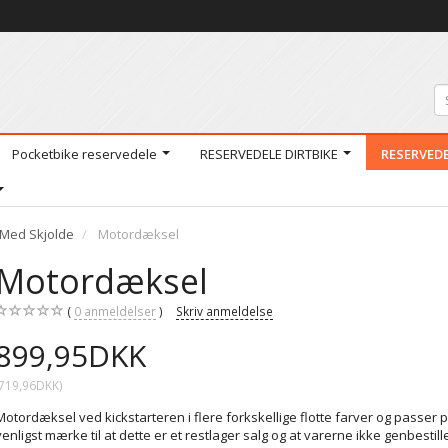
Pocketbike reservedele
RESERVEDELE DIRTBIKE
RESERVED
Med Skjolde
Motordæksel
Motordæksel
0
anmeldelser
Skriv anmeldelse
899,95DKK
719,96DKK
)
Motordæksel ved kickstarteren i flere forkskellige flotte farver og passer 
venligst mærke til at dette er et restlager salg og at varerne ikke genbestill