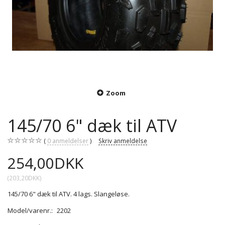
Zoom
145/70 6" dæk til ATV
0
anmeldelser
Skriv anmeldelse
254,00DKK
(
203,20DKK
)
145/70 6" dæk til ATV. 4 lags. Slangeløse.
Model/varenr.:
2202