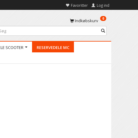
Favoritter
Log ind
0
Indkøbskurv
ELE SCOOTER
RESERVEDELE MC