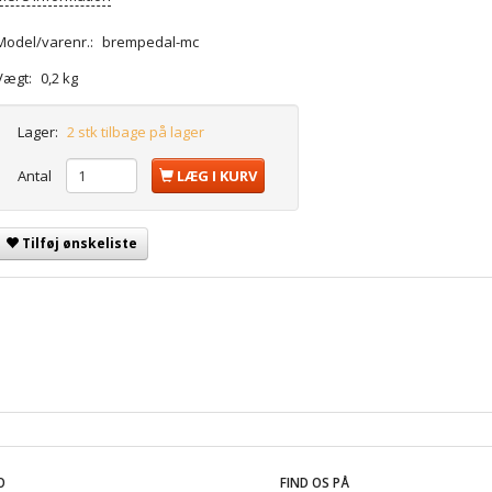
Model/varenr.:
brempedal-mc
Vægt:
0,2 kg
Lager:
2 stk tilbage på lager
Antal
LÆG I KURV
Tilføj ønskeliste
O
FIND OS PÅ