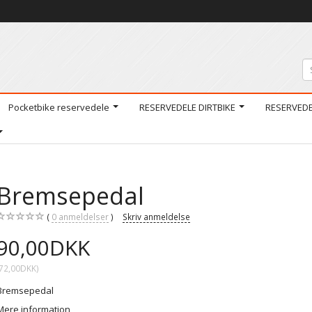
Pocketbike reservedele
RESERVEDELE DIRTBIKE
RESERVED
Bremsepedal
0
anmeldelser
Skriv anmeldelse
90,00DKK
72,00DKK
)
Bremsepedal
Mere information