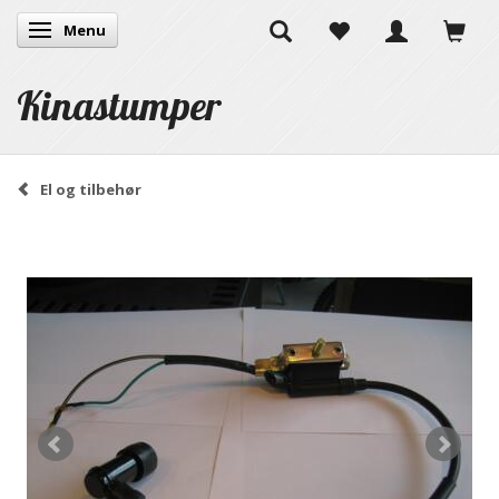
Menu
Skifte navigation
Kinastumper
El og tilbehør