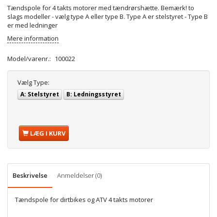
Tændspole for 4 takts motorer med tændrørshætte. Bemærk! to
slags modeller - vælg type A eller type B. Type A er stelstyret - Type B
er med ledninger
Mere information
Model/varenr.:
100022
Vælg
Type:
A: Stelstyret
B: Ledningsstyret
LÆG I KURV
Beskrivelse
Anmeldelser (0)
Tændspole for dirtbikes og ATV 4 takts motorer