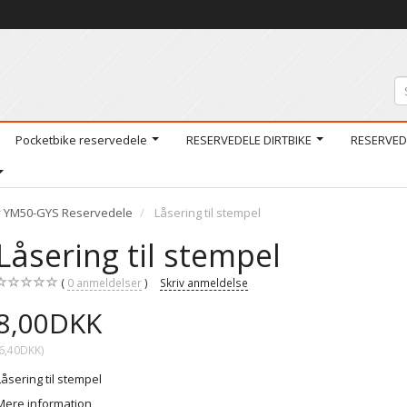
Pocketbike reservedele
RESERVEDELE DIRTBIKE
RESERVED
 YM50-GYS Reservedele
Låsering til stempel
Låsering til stempel
0
anmeldelser
Skriv anmeldelse
8,00DKK
6,40DKK
)
Låsering til stempel
Mere information