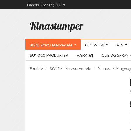
Danske Kroner (DKK)
Kinastumper
30/45 km/t reservedele
CROSS TØJ
ATV
SUNOCO PRODUKTER
VÆRKTØJ
OLIE OG SPRAY
Forside
30/45 km/t reservedele
Yamasaki Kingway
(