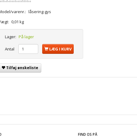
Model/varenr.:
låsering-gys
Vægt:
0,01 kg
Lager:
På lager
Antal
LÆG I KURV
Tilføj ønskeliste
O
FIND OS PÅ