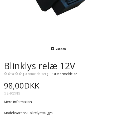
Zoom
Blinklys relæ 12V
0
anmeldelser
Skriv anmeldelse
98,00DKK
(
78,40DKK
)
Mere information
Model/varenr.:
blirelym50-gys