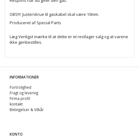
Respons når du giver den gas.
OBS!!!: Justerskrue til gaskabel skal være 10mm.
Produceret af Special Parts
Læg Venligst mærke til at dette er et restlager salg og at varene
ikke genbestilles.
INFORMATIONER
Fortrolighed
Fragt og levering
Firma profil
kontakt
Betingelser & Vilkår
KONTO