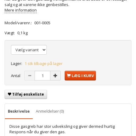
salg og at varene ikke genbestilles.
Mere information
Model/varenr.:
001-0005
Vægt:
0,1 kg
Lager:
1 stk tilbage på lager
Antal
LÆG I KURV
Tilføj ønskeliste
Beskrivelse
Anmeldelser (0)
Disse gasgreb har stor udveksling og giver dermed hurtig
Respons når du giver den gas.