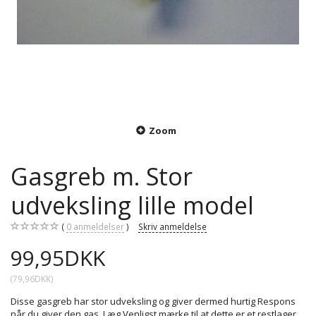
Zoom
Gasgreb m. Stor
udveksling lille model
0
anmeldelser
Skriv anmeldelse
99,95DKK
(
79,96DKK
)
Disse gasgreb har stor udveksling og giver dermed hurtig Respons
når du giver den gas. Læg Venligst mærke til at dette er et restlager